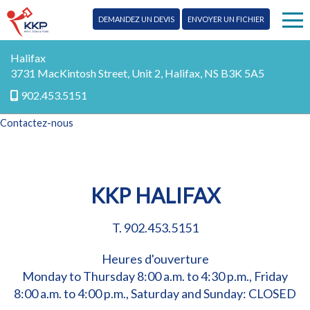
DEMANDEZ UN DEVIS
ENVOYER UN FICHIER
Publipostage
Halifax
3731 MacKintosh Street, Unit 2, Halifax, NS B3K 5A5
Enseignes
902.453.5151
Contactez-nous
Impression
Plus de services
KKP HALIFAX
Conception
Blog
T.
902.453.5151
Promotion
Contactez-nous
Marketing
Heures d'ouverture
EN
Monday to Thursday 8:00 a.m. to 4:30 p.m., Friday
Numérique
8:00 a.m. to 4:00 p.m., Saturday and Sunday: CLOSED