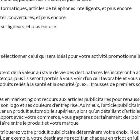
formatiques, articles de téléphones intelligents, et plus encore
etés, couvertures, et plus encore
 surligneurs, et plus encore
sélectionner celui qui sera idéal pour votre activité promotionnell
tent de la valeur au style de vie des destinataires les inciteront à 
temps, plus ils seront portés à vous voir d’un œil favorable et vou
duits reliés à la santé et la sécurité (p. ex. : trousses de premiers 
stes en marketing ont recours aux articles publicitaires pour rehaus
son logo et ses couleurs d’entreprise. Au mieux, l’article publicitai
er un produit automobile supérieur, alors qu’un détaillant d’articles
n rapport avec votre commerce, vous gagnerez certainement des poi
faire entre le produit et votre marque.
tribuerez votre produit publicitaire déterminera votre choix. N’ou
 par exemple, votre destinataire reçoit un chapeau en tricot en juil