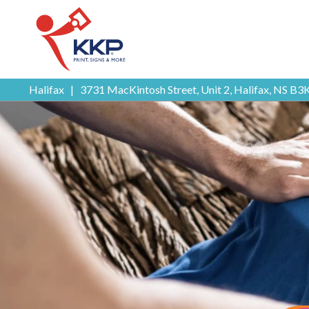
Halifax
|
3731 MacKintosh Street, Unit 2, Halifax, NS B3