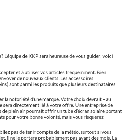
e? L’équipe de KKP sera heureuse de vous guider; voici
accepter et à utiliser vos articles fréquemment. Bien
s envoyer de nouveaux clients. Les accessoires
soins) sont parmi les produits que plusieurs destinataires
ser la notoriété d’une marque. Votre choix devrait – au
re sera directement lié à votre offre. Une entreprise de
 de plein air pourrait offrir un tube d’écran solaire portant
nts pour votre bonne volonté, mais vous risquerez
bliez pas de tenir compte de la météo, surtout si vous
let, il ne le portera probablement pas avant des mois. La