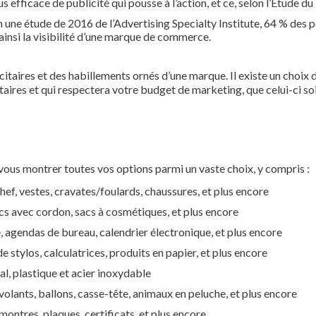
 efficace de publicité qui pousse à l’action, et ce, selon l’Étude du
on une étude de 2016 de l’Advertising Specialty Institute, 64 % des
t ainsi la visibilité d’une marque de commerce.
itaires et des habillements ornés d’une marque. Il existe un choix d
itaires et qui respectera votre budget de marketing, que celui-ci so
vous montrer toutes vos options parmi un vaste choix, y compris :
hef, vestes, cravates/foulards, chaussures, et plus encore
sacs avec cordon, sacs à cosmétiques, et plus encore
e, agendas de bureau, calendrier électronique, et plus encore
e stylos, calculatrices, produits en papier, et plus encore
al, plastique et acier inoxydable
-volants, ballons, casse-tête, animaux en peluche, et plus encore
montres, plaques, certificats, et plus encore