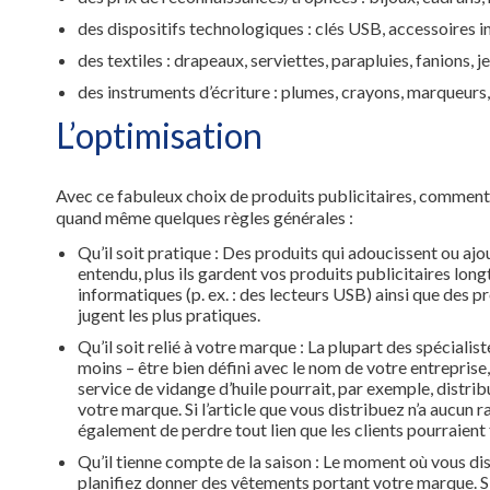
des dispositifs technologiques : clés USB, accessoires in
des textiles : drapeaux, serviettes, parapluies, fanions, j
des instruments d’écriture : plumes, crayons, marqueurs,
L’optimisation
Avec ce fabuleux choix de produits publicitaires, comment 
quand même quelques règles générales :
Qu’il soit pratique : Des produits qui adoucissent ou ajou
entendu, plus ils gardent vos produits publicitaires long
informatiques (p. ex. : des lecteurs USB) ainsi que des pro
jugent les plus pratiques.
Qu’il soit relié à votre marque : La plupart des spéciali
moins – être bien défini avec le nom de votre entreprise, 
service de vidange d’huile pourrait, par exemple, distribu
votre marque. Si l’article que vous distribuez n’a aucu
également de perdre tout lien que les clients pourraient 
Qu’il tienne compte de la saison : Le moment où vous dis
planifiez donner des vêtements portant votre marque. Si,