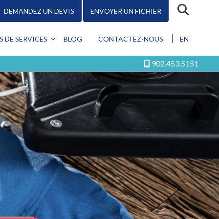
DEMANDEZ UN DEVIS
ENVOYER UN FICHIER
R
S DE SERVICES
BLOG
CONTACTEZ-NOUS
EN
CEPTION
902.453.5151
MOTION
KETING
ÉRIQUE
S LES SERVICES
Conception
Promotion
Marketing