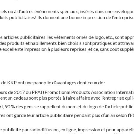
nels ou à d’autres événements spéciaux, insérés dans une envelopp
ts publicitaires! Ils donnent une bonne impression de l’entreprise, 
 articles publicitaires, les vêtements ornés de logo, etc., sont app
des produits et habillements bien choisis sont pratiques et attraya
excellente impression à plusieurs reprises, et ce, sans coût supplé
c., de KKP ont une panoplie d’avantages dont ceux de :
s de 2017 du PPAI (Promotional Products Association International
nt un cadeau sont plus portés à faire affaire avec l’entreprise qui le
, 90 % des gens se rappellent du nom et du logo de l’article publicit
ires ont gardé leur article publicitaire pendant plus d’un an selon l
de publicité par radiodiffusion, en ligne, impression et pour appar