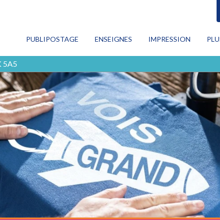
RECHERCHE
PUBLIPOSTAGE
ENSEIGNES
IMPRESSION
PLU
CON
K 5A5
Publipostage
PRO
MAR
Enseignes
NUM
TOU
Impression
Plus de services
Blog
Contactez-nous
EN