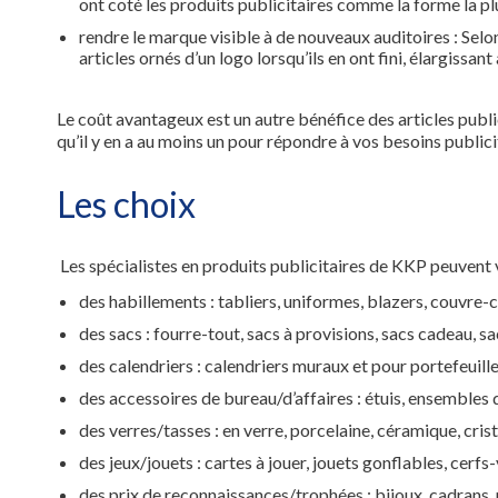
ont coté les produits publicitaires comme la forme la plus
rendre le marque visible à de nouveaux auditoires : Sel
articles ornés d’un logo lorsqu’ils en ont fini, élargissan
Le coût avantageux est un autre bénéfice des articles public
qu’il y en a au moins un pour répondre à vos besoins public
Les choix
Les spécialistes en produits publicitaires de KKP peuvent 
des habillements : tabliers, uniformes, blazers, couvre-c
des sacs : fourre-tout, sacs à provisions, sacs cadeau, 
des calendriers : calendriers muraux et pour portefeuill
des accessoires de bureau/d’affaires : étuis, ensembles d
des verres/tasses : en verre, porcelaine, céramique, crist
des jeux/jouets : cartes à jouer, jouets gonflables, cerfs
des prix de reconnaissances/trophées : bijoux, cadrans, 